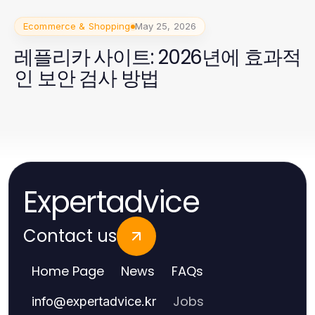
Ecommerce & Shopping
May 25, 2026
레플리카 사이트: 2026년에 효과적
인 보안 검사 방법
Expertadvice
Contact us
Home Page
News
FAQs
Jobs
info
@
expertadvice.kr